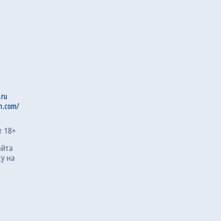
.ru
n.com/
т 18+
айта
у на