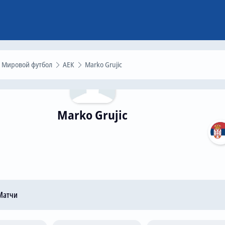
Мировой футбол
АЕК
Marko Grujic
Marko Grujic
атчи