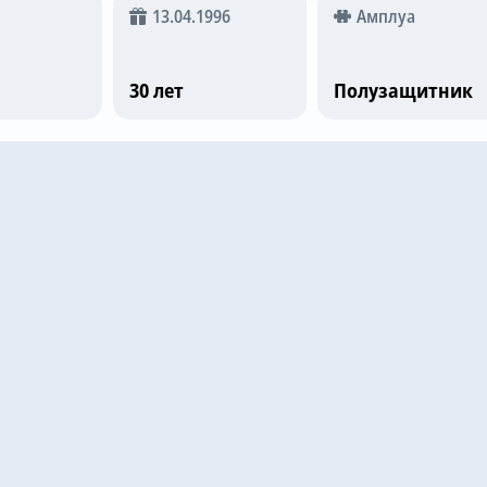
13.04.1996
Амплуа
30 лет
Полузащитник
е матчи
АЕК
3
Universitatea Craiova
2
15
6.7
025
Samsunspor
1
АЕК
2
13
6.3
025