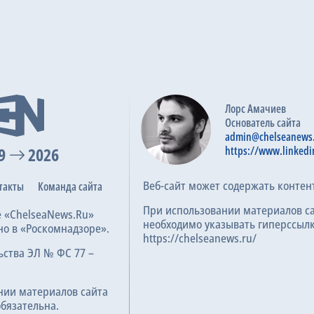
Фиорентина
0
АЕК
1
9
6.7
025
Лорс Амачиев
Основатель сайта
АЕК
6
admin@chelseanews
Aberdeen
0
9
2026
https://www.linkedi
13
7.0
025
Веб-сайт может содержать контен
такты
Команда сайта
При использовании материалов с
е «ChelseaNews.Ru»
Celje
3
необходимо указывать гиперссылк
но в «Роскомнадзоре».
https://chelseanews.ru/
АЕК
1
ьства ЭЛ № ФС 77 –
63
7.0
5
нии материалов сайта
обязательна.