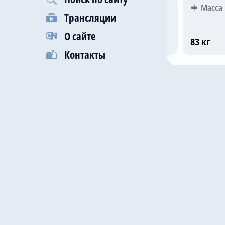
Гражданство
Рост
Масса
Трансляции
О сайте
Сербия
191 см
83 кг
Контакты
Последни
18 дек 2
11 дек 2