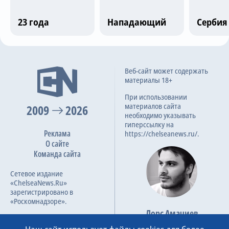
Трансляции
23 года
Нападающий
Сербия
О сайте
Последние матчи
Веб-сайт может содержать
Контакты
материалы 18+
Olimpija Ljubljana
0
При использовании
материалов сайта
2009
2026
Галатасарай
3
необходимо указывать
гиперссылку на
45
6.5
8 авг 2023
Реклама
https://chelseanews.ru/.
О сайте
Команда сайта
Valmiera / BSS
1
Сетевое издание
Olimpija Ljubljana
2
«ChelseaNews.Ru»
зарегистрировано в
12
7.0
19 июл 2023
«Роскомнадзоре».
Лорс Амачиев
Номер свидетельства ЭЛ №
Основатель сайта
ФС 77 – 87138.