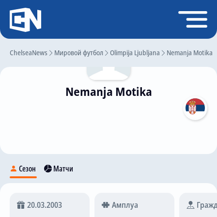
Регистрация
Войти
ChelseaNews
Главная
Мировой футбол
Olimpija Ljubljana
Nemanja Motika
Новости
Nemanja Motika
Чат
Трансферы
Слухи
История Челси
Статистика
Сезон
Матчи
Календарь игр
Состав команды
20.03.2003
Амплуа
Гражд
Поиск по сайту