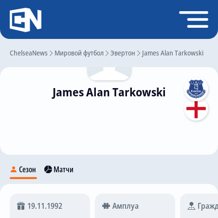
Регистрация
Войти
ChelseaNews
Главная
Мировой футбол
Эвертон
James Alan Tarkowski
Новости
James Alan Tarkowski
Чат
Трансферы
Слухи
История Челси
Статистика
Сезон
Матчи
Календарь игр
Состав команды
19.11.1992
Амплуа
Гражд
Поиск по сайту