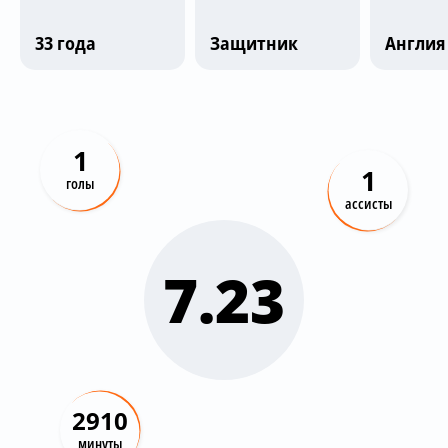
Трансляции
33 года
Защитник
Англия
О сайте
Контакты
1
1
голы
ассисты
7.23
2910
минуты