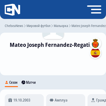
Регистрация
Войти
ChelseaNews
Главная
Мировой футбол
Мальорка
Mateo Joseph Fernandez-
Новости
Mateo Joseph Fernandez-Regatillo
Чат
Трансферы
Слухи
История Челси
Статистика
Сезон
Матчи
Календарь игр
Состав команды
19.10.2003
Амплуа
Гражд
Поиск по сайту