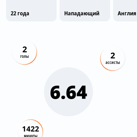
Трансляции
22 года
Нападающий
Англия
О сайте
Контакты
2
2
голы
ассисты
6.64
1422
минуты