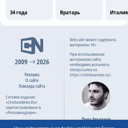
Трансляции
34 года
Вратарь
Италия
О сайте
Последние матчи
Веб-сайт может содержать
Контакты
материалы 18+
Панатинаикос
0
При использовании
материалов сайта
2009
2026
Брага
1
необходимо указывать
гиперссылку на
90
7.6
29 авг 2023
Реклама
https://chelseanews.ru/.
О сайте
Команда сайта
Брага
2
Сетевое издание
Панатинаикос
1
«ChelseaNews.Ru»
зарегистрировано в
90
6.9
23 авг 2023
«Роскомнадзоре».
Лорс Амачиев
Номер свидетельства ЭЛ №
Основатель сайта
ФС 77 – 87138.