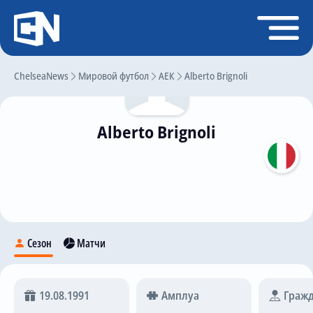
Регистрация
Войти
ChelseaNews
Главная
Мировой футбол
АЕК
Alberto Brignoli
Новости
Alberto Brignoli
Чат
Трансферы
Слухи
История Челси
Статистика
Сезон
Матчи
Календарь игр
Состав команды
19.08.1991
Амплуа
Гражд
Поиск по сайту