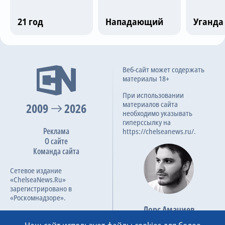
Трансляции
21 год
Нападающий
Уганда
О сайте
Последние матчи
Веб-сайт может содержать
Контакты
материалы 18+
Slovan Bratislava
1
При использовании
материалов сайта
2009
2026
BK Hacken
0
необходимо указывать
гиперссылку на
61
6.3
18 дек 2025
Реклама
https://chelseanews.ru/.
О сайте
Команда сайта
BK Hacken
1
Сетевое издание
Strasbourg
2
«ChelseaNews.Ru»
зарегистрировано в
73
1
7.9
6 ноя 2025
«Роскомнадзоре».
Лорс Амачиев
Номер свидетельства ЭЛ №
Основатель сайта
ФС 77 – 87138.