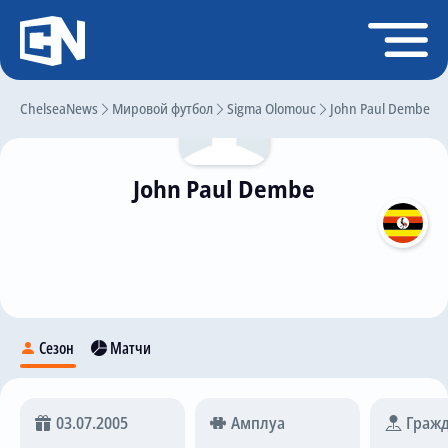
Регистрация
Войти
ChelseaNews
Главная
Мировой футбол
Sigma Olomouc
John Paul Dembe
Новости
John Paul Dembe
Чат
Трансферы
Слухи
История Челси
Статистика
Сезон
Матчи
Календарь игр
Состав команды
03.07.2005
Амплуа
Гражд
Поиск по сайту