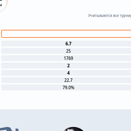
ы
Учитываются все турн
6.7
25
1769
2
4
22.7
79.0%
е матчи