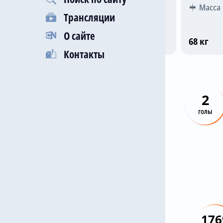
Гражданство
Рост
Масса
Трансляции
О сайте
Испания
175 см
68 кг
Контакты
2
голы
176