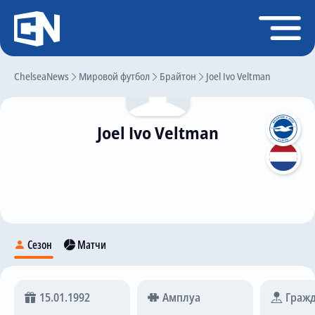
Регистрация
Войти
ChelseaNews
Главная
Мировой футбол
Брайтон
Joel Ivo Veltman
Новости
Joel Ivo Veltman
Чат
Трансферы
Слухи
История Челси
Статистика
Сезон
Матчи
Календарь игр
Состав команды
15.01.1992
Амплуа
Гражд
Поиск по сайту