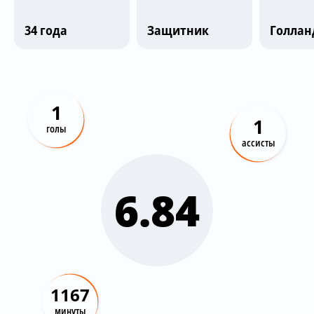
Трансляции
34 года
Защитник
Голлан
О сайте
Контакты
1
1
голы
ассисты
6.84
1167
минуты