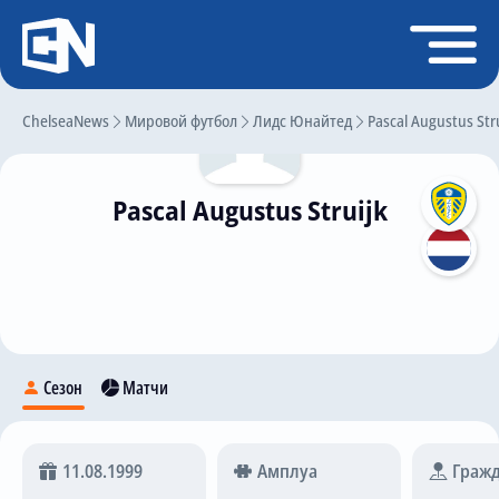
Регистрация
Войти
ChelseaNews
Главная
Мировой футбол
Лидс Юнайтед
Pascal Augustus Str
Новости
Pascal Augustus Struijk
Чат
Трансферы
Слухи
История Челси
Статистика
Сезон
Матчи
Календарь игр
Состав команды
11.08.1999
Амплуа
Гражд
Поиск по сайту