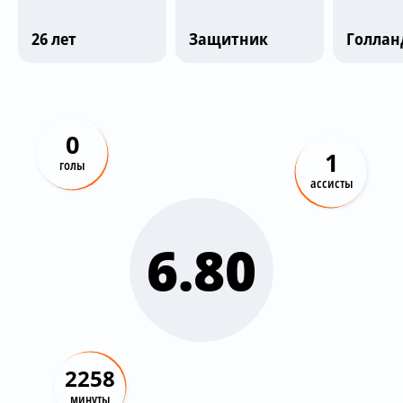
Трансляции
26 лет
Защитник
Голлан
О сайте
Контакты
0
1
голы
ассисты
6.80
2258
минуты