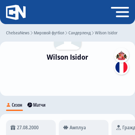
Регистрация
Войти
ChelseaNews
Главная
Мировой футбол
Сандерленд
Wilson Isidor
Новости
Wilson Isidor
Чат
Трансферы
Слухи
История Челси
Статистика
Сезон
Матчи
Календарь игр
Состав команды
27.08.2000
Амплуа
Гражд
Поиск по сайту