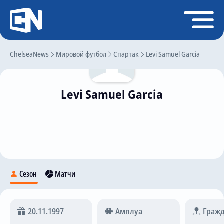
Регистрация
Войти
ChelseaNews
Главная
Мировой футбол
Спартак
Levi Samuel Garcia
Новости
Levi Samuel Garcia
Чат
Трансферы
Слухи
История Челси
Статистика
Сезон
Матчи
Календарь игр
Состав команды
20.11.1997
Амплуа
Гражд
Поиск по сайту