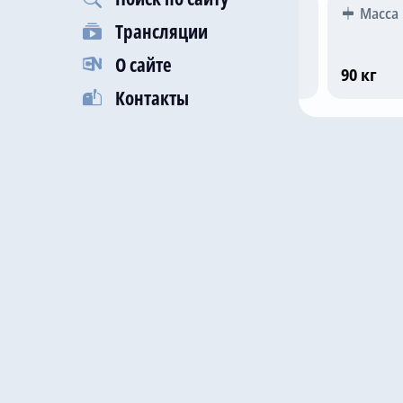
Гражданство
Рост
Масса
Трансляции
О сайте
Швейцария
192 см
90 кг
Контакты
Последни
11 дек 2
26 ноя 2