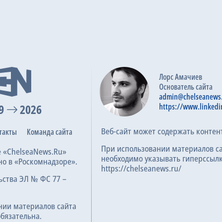
Янг Бойз
0
Интер
1
90
8.0
024
Лорс Амачиев
Основатель сайта
Янг Бойз
0
admin@chelseanews
Астон Вилла
3
9
2026
https://www.linkedi
90
6.7
024
Веб-сайт может содержать контен
такты
Команда сайта
При использовании материалов с
е «ChelseaNews.Ru»
Янг Бойз
3
необходимо указывать гиперссылк
но в «Роскомнадзоре».
https://chelseanews.ru/
Галатасарай
2
ьства ЭЛ № ФС 77 –
32
6.9
24
нии материалов сайта
обязательна.