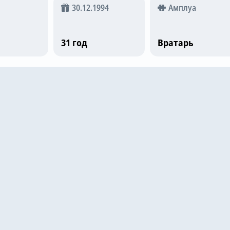
30.12.1994
Амплуа
31 год
Вратарь
е матчи
VfB Stuttgart
5
Янг Бойз
1
90
5.7
024
Янг Бойз
1
Аталанта
6
90
5.5
024