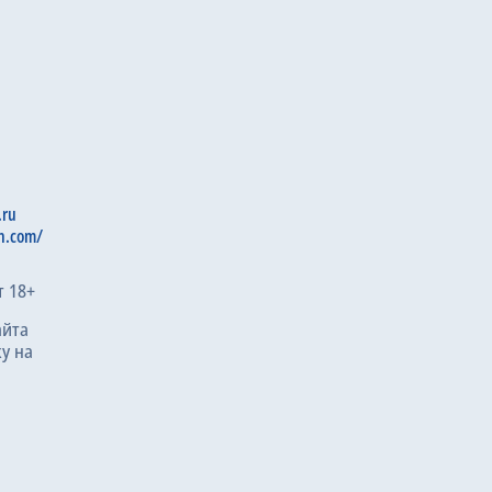
.ru
n.com/
т 18+
айта
у на