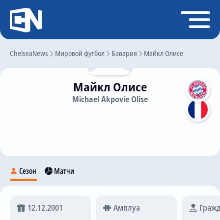
Регистрация
Войти
ChelseaNews
Главная
Мировой футбол
Бавария
Майкл Олисе
Новости
Майкл Олисе
Чат
Michael Akpovie Olise
Трансферы
Слухи
История Челси
Статистика
Сезон
Матчи
Календарь игр
Состав команды
12.12.2001
Амплуа
Гражд
Поиск по сайту