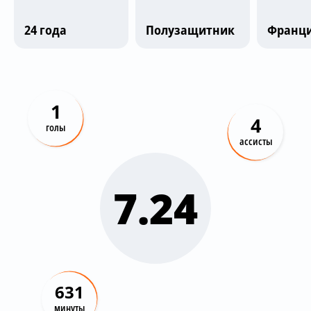
Трансляции
24 года
Полузащитник
Франц
О сайте
Контакты
1
4
голы
ассисты
7.24
631
минуты