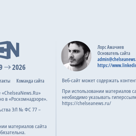
Манчестер Юнайтед
3
Лестер Сити
0
8
6.7
024
Лорс Амачиев
Основатель сайта
Манчестер Юнайтед
5
admin@chelseanews
Лестер Сити
2
9
2026
https://www.linkedi
18
6.5
024
Веб-сайт может содержать контен
такты
Команда сайта
При использовании материалов с
е «ChelseaNews.Ru»
Лестер Сити
1
необходимо указывать гиперссылк
но в «Роскомнадзоре».
https://chelseanews.ru/
Борнмут
0
ьства ЭЛ № ФС 77 –
16
6.7
4
нии материалов сайта
обязательна.