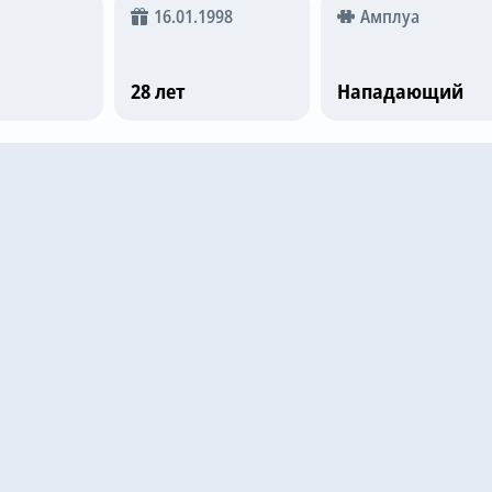
16.01.1998
Амплуа
28 лет
Нападающий
е матчи
Кристал Пэлас
1
Ноттингем Форрест
1
8
6.7
25
Кристал Пэлас
1
Fredrikstad
0
22
6.3
25