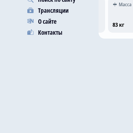
Гражданство
Рост
Масса
Трансляции
О сайте
Франция
187 см
83 кг
Контакты
Последни
24 авг 20
21 авг 20