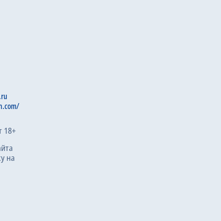
.ru
n.com/
т 18+
айта
у на