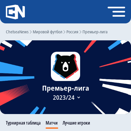
Регистрация
Войти
ChelseaNews
Главная
Мировой футбол
Россия
Премьер-лига
Новости
Чат
Трансферы
Слухи
Премьер-лига
История Челси
Статистика
Календарь игр
Состав команды
Турнирная таблица
Матчи
Лучшие игроки
Поиск по сайту