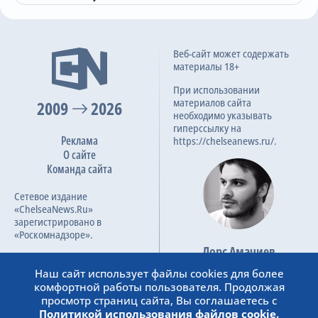
13
Нижний Новгород
30
8
6
16
29:51
30
14
Урал
30
7
9
14
30:46
30
15
Балтика
30
7
5
18
33:42
26
Бомбардиры
Веб-сайт может содержать
материалы 18+
16
Сочи
30
5
9
16
37:48
24
1
M. Cassierra
21
При использовании
2
J. Cordoba
15
материалов сайта
2009
2026
необходимо указывать
3
K. Tyukavin
15
гиперссылку на
Реклама
https://chelseanews.ru/.
4
F. Chalov
12
О сайте
5
E. Spertsyan
11
Команда сайта
6
M. Konate
11
Сетевое издание
«ChelseaNews.Ru»
7
M. Daku
10
зарегистрировано в
8
A. Zabolotny
9
«Роскомнадзоре».
Лорс Амачиев
9
B. Garre
9
Номер свидетельства ЭЛ №
Основатель сайта
ФС 77 – 87138.
Наш сайт использует файлы cookies для более
10
Bitello
8
admin@chelseanews.ru
комфортной работы пользователя. Продолжая
https://www.linkedin.com/
11
T. Suleymanov
8
просмотр страниц сайта, Вы соглашаетесь с
Политикой использования файлов cookie.