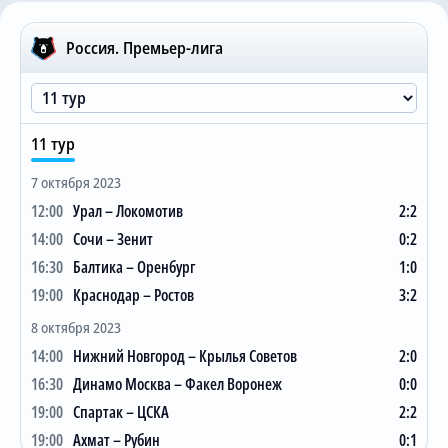
Трансляции
#
И
В
Н
П
ЗГ:ПГ
О
Россия. Премьер-лига
1
Зенит
30
17
6
7
52:27
57
2
Краснодар
30
16
8
6
45:29
56
О сайте
3
Динамо Москва
30
16
8
6
53:39
56
11 тур
Контакты
4
Локомотив
30
14
11
5
52:38
53
7 октября 2023
5
Спартак
30
14
8
8
41:32
50
12:00
Урал – Локомотив
2:2
6
ЦСКА
30
12
12
6
56:40
48
14:00
Сочи – Зенит
0:2
7
Ростов
30
12
7
11
43:46
43
16:30
Балтика – Оренбург
1:0
8
Рубин
30
11
9
10
31:38
42
19:00
Краснодар – Ростов
3:2
9
Крылья Советов
30
11
8
11
46:44
41
8 октября 2023
10
Ахмат
30
10
5
15
33:45
35
14:00
Нижний Новгород – Крылья Советов
2:0
16:30
Динамо Москва – Факел Воронеж
0:0
11
Факел Воронеж
30
7
11
12
22:31
32
19:00
Спартак – ЦСКА
2:2
12
Оренбург
30
7
10
13
34:41
31
19:00
Ахмат – Рубин
0:1