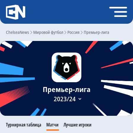
Регистрация
Войти
ChelseaNews
Главная
Мировой футбол
Россия
Премьер-лига
Новости
Чат
Трансферы
Слухи
Премьер-лига
История Челси
Статистика
Календарь игр
Состав команды
Турнирная таблица
Матчи
Лучшие игроки
Поиск по сайту