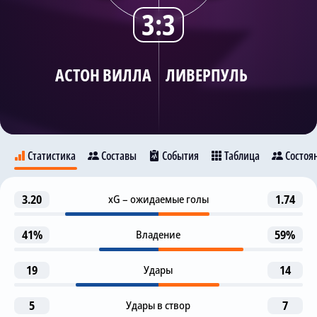
3:3
Трансляции
АСТОН ВИЛЛА
ЛИВЕРПУЛЬ
О сайте
Контакты
Статистика
Составы
События
Таблица
Состоя
Автогол
3.20
xG – ожидаемые голы
1.74
2
Астон Вилла
Ливерпуль
Э. Мартинез
41%
Владение
59%
Гол
12
И. Тилеманс
11
19
Удары
14
О. Уоткинс
О. Уоткинс
5
Удары в створ
Гол
7
23