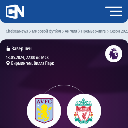
Регистрация
Войти
ChelseaNews
Главная
Мировой футбол
Англия
Премьер-лига
Сезон 202
Новости
Завершен
Чат
13.05.2024, 22:00 по МСК
Бирмингем, Вилла Парк
Трансферы
Слухи
История Челси
Статистика
Календарь игр
Состав команды
Поиск по сайту