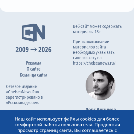
5-я замена
71
S. Kolasinac
H. Ahanor
M. Bakker
Л. Колвилл
6-я замена
Веб-сайт может содержать
71
Пропустит матч
Пропустит матч
G. Scamacca
материалы 18+
Травма колена
Травма колена
N. Krstovic
При использовании
материалов сайта
2009
2026
4-я замена
К. Сулемана
D. Essugo
76
необходимо указывать
Пропустит матч
Пропустит матч
гиперссылку на
Т. Адарабиойо
Реклама
https://chelseanews.ru/.
Мышечная травма
Травма бедра
О сайте
Гол
Команда сайта
83
Р. Лавиа
C. De Ketelaere
Пропустит матч
Сетевое издание
M. De Roon
Травма бедра
«ChelseaNews.Ru»
зарегистрировано в
9-я замена
«Роскомнадзоре».
87
Эдерсон
М. Мудрик
Лорс Амачиев
Номер свидетельства ЭЛ №
Y. Musah
Пропустит матч
Основатель сайта
ФС 77 – 87138.
Наш сайт использует файлы cookies для более
Выступления приостановлены
admin@chelseanews.ru
комфортной работы пользователя. Продолжая
10-я замена
https://www.linkedin.com/
87
просмотр страниц сайта, Вы соглашаетесь с
A. Lookman