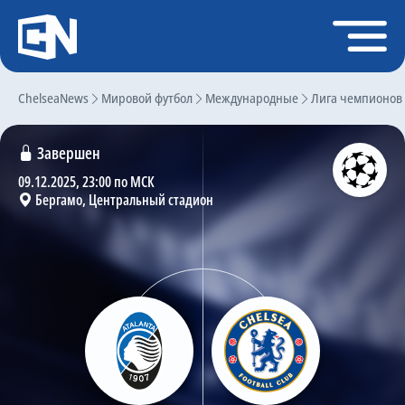
Регистрация
Войти
ChelseaNews
Главная
Мировой футбол
Международные
Лига чемпионов
Новости
Завершен
Чат
09.12.2025, 23:00 по МСК
Бергамо, Центральный стадион
Трансферы
Слухи
История Челси
Статистика
Календарь игр
Состав команды
Поиск по сайту