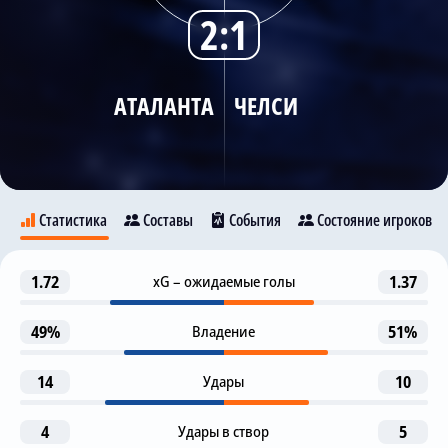
2:1
Трансляции
АТАЛАНТА
ЧЕЛСИ
О сайте
Контакты
Статистика
Составы
События
Состояние игроков
1-я замена
1.72
xG – ожидаемые голы
1.37
17
R. Bellanova
Аталанта
Челси
D. Zappacosta
49%
Владение
51%
Гол
25
9
Ж. Педро
14
Удары
10
Р. Джеймс
G. Scamacca
4
Удары в створ
5
Гол подтвержден (ВАР)