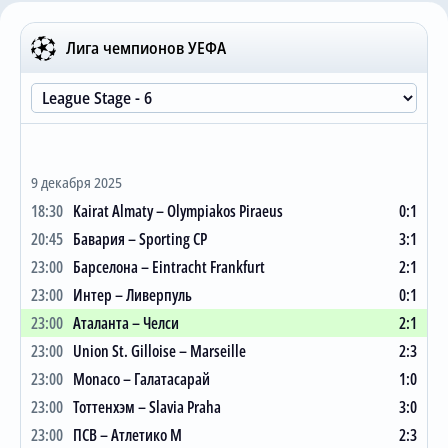
Трансляции
UEFA CHAMPIONS LEAGUE
Лига чемпионов УЕФА
#
И
В
Н
П
ЗГ:ПГ
О
1
Арсенал
8
8
0
0
23:4
24
О сайте
2
Бавария
8
7
0
1
22:8
21
Контакты
3
Ливерпуль
8
6
0
2
20:8
18
9 декабря 2025
4
Тоттенхэм
8
5
2
1
17:7
17
18:30
Kairat Almaty – Olympiakos Piraeus
0:1
5
Барселона
8
5
1
2
22:14
16
20:45
Бавария – Sporting CP
3:1
6
Челси
8
5
1
2
17:10
16
23:00
Барселона – Eintracht Frankfurt
2:1
7
Sporting CP
8
5
1
2
17:11
16
23:00
Интер – Ливерпуль
0:1
23:00
Аталанта – Челси
2:1
8
Манчестер Сити
8
5
1
2
15:9
16
23:00
Union St. Gilloise – Marseille
2:3
9
Реал Мадрид
8
5
0
3
21:12
15
23:00
Monaco – Галатасарай
1:0
10
Интер
8
5
0
3
15:7
15
23:00
Тоттенхэм – Slavia Praha
3:0
11
ПСЖ
8
4
2
2
21:11
14
23:00
ПСВ – Атлетико М
2:3