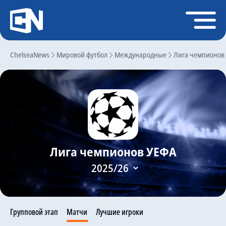
Регистрация
Войти
ChelseaNews
Главная
Мировой футбол
Международные
Лига чемпионов
Новости
Чат
Трансферы
Слухи
Лига чемпионов УЕФА
История Челси
Статистика
Календарь игр
Состав команды
Групповой этап
Матчи
Лучшие игроки
Поиск по сайту