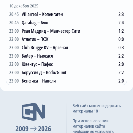
12
Ньюкасл
8
4
2
2
17:7
14
10 декабря 2025
13
Ювентус
8
3
4
1
14:10
13
20:45
Villarreal – Копенгаген
2:3
14
Атлетико М
8
4
1
3
17:15
13
20:45
Qarabag – Аякс
2:4
15
Аталанта
8
4
1
3
10:10
13
23:00
Реал Мадрид – Манчестер Сити
1:2
23:00
Атлетик – ПСЖ
0:0
16
Байер
8
3
3
2
13:14
12
23:00
Club Brugge KV – Арсенал
0:3
17
Боруссия Д
8
3
2
3
19:17
11
23:00
Байер – Ньюкасл
2:2
18
Olympiakos Piraeus
8
3
2
3
10:14
11
23:00
Ювентус – Пафос
2:0
19
Club Brugge KV
8
3
1
4
15:17
10
23:00
Боруссия Д – Bodo/Glimt
2:2
20
Галатасарай
8
3
1
4
9:11
10
23:00
Бенфика – Наполи
2:0
21
Monaco
8
2
4
2
8:14
10
22
Qarabag
8
3
1
4
13:21
10
Бомбардиры
Веб-сайт может содержать
23
Bodo/Glimt
8
2
3
3
14:15
9
материалы 18+
24
Бенфика
8
3
0
5
10:12
9
1
K. Mbappe
13
При использовании
25
Marseille
8
3
0
5
11:14
9
2
A. Gordon
10
материалов сайта
2009
2026
необходимо указывать