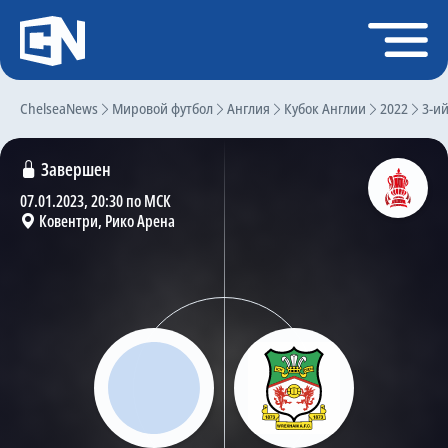
Регистрация
Войти
ChelseaNews
Главная
Мировой футбол
Англия
Кубок Англии
2022
3-и
Новости
Завершен
Чат
07.01.2023, 20:30 по МСК
Ковентри, Рико Арена
Трансферы
Слухи
История Челси
Статистика
Календарь игр
Состав команды
Поиск по сайту