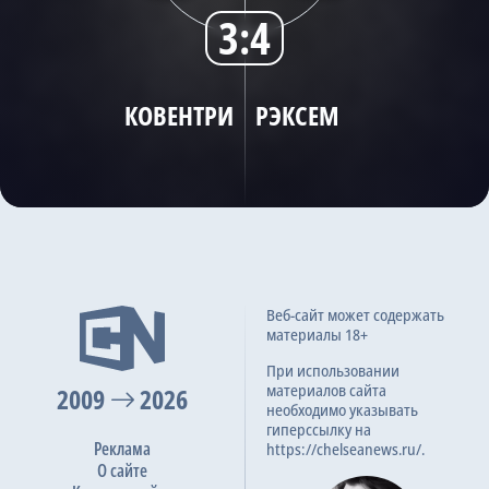
3:4
Трансляции
КОВЕНТРИ
РЭКСЕМ
О сайте
Контакты
Веб-сайт может содержать
материалы 18+
При использовании
материалов сайта
2009
2026
необходимо указывать
гиперссылку на
Реклама
https://chelseanews.ru/.
О сайте