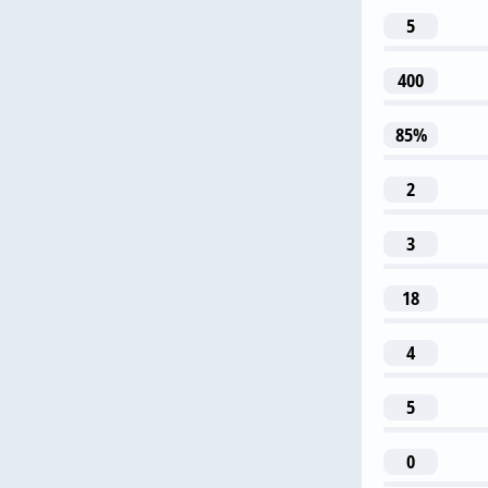
N. O
5
400
1
85%
A. S
2
3
3
G. Gudmund
18
4
5
0