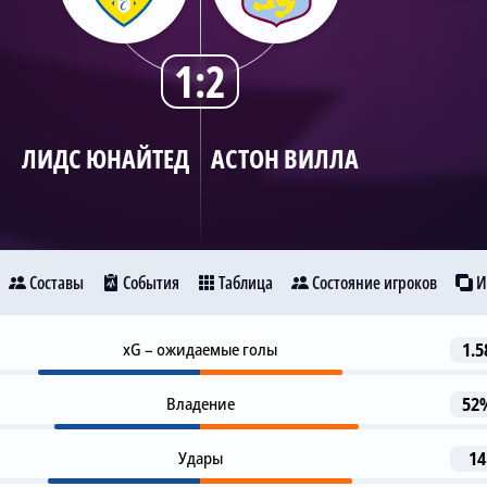
1:2
ЛИДС ЮНАЙТЕД
АСТОН ВИЛЛА
Составы
События
Таблица
Состояние игроков
И
Гол
xG – ожидаемые голы
1.5
8
идс Юнайтед
Астон Вилла
L. Nmecha
Владение
52
1-я замена
23
A. Stach
A. Tanaka
Удары
14
9
14
11