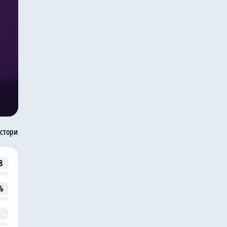
стория встреч
8
%