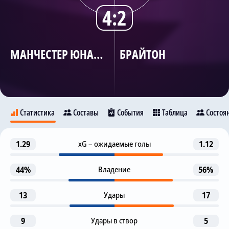
4:2
Трансляции
МАНЧЕСТЕР ЮНАЙТЕД
БРАЙТОН
О сайте
Контакты
Статистика
Составы
События
Таблица
Состоя
Гол
1.29
xG – ожидаемые голы
1.12
24
Манчестер Юнайтед
Брайтон
М. Кунья
Каземиро
44%
Владение
56%
Гол
34
30
13
Удары
17
Каземиро
Л. Шоу
B. Sesko
9
Удары в створ
5