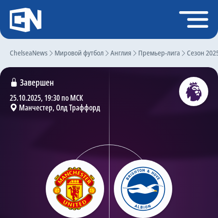
Регистрация
Войти
ChelseaNews
Главная
Мировой футбол
Англия
Премьер-лига
Сезон 202
Новости
Завершен
Чат
25.10.2025, 19:30 по МСК
Манчестер, Олд Траффорд
Трансферы
Слухи
История Челси
Статистика
Календарь игр
Состав команды
Поиск по сайту