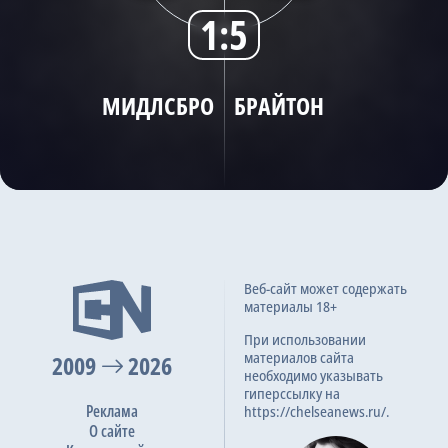
1:5
Трансляции
МИДЛСБРО
БРАЙТОН
О сайте
Контакты
Веб-сайт может содержать
материалы 18+
При использовании
материалов сайта
2009
2026
необходимо указывать
гиперссылку на
Реклама
https://chelseanews.ru/.
О сайте