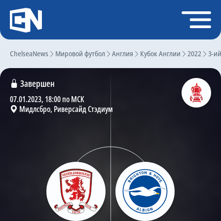
Регистрация
Войти
ChelseaNews
Главная
Мировой футбол
Англия
Кубок Англии
2022
3-и
Новости
Завершен
Чат
07.01.2023, 18:00 по МСК
Мидлсбро, Риверсайд Стэдиум
Трансферы
Слухи
История Челси
Статистика
Календарь игр
Состав команды
Поиск по сайту