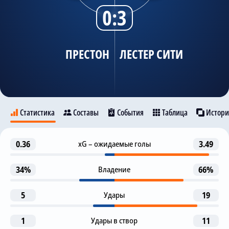
0:3
Трансляции
ПРЕСТОН
ЛЕСТЕР СИТИ
О сайте
Контакты
Статистика
Составы
События
Таблица
Истори
Гол
0.36
xG – ожидаемые голы
3.49
36
Престон
Лестер Сити
Дж. Варди
34%
Владение
66%
Предупреждение
46
A. Browne
28
5
Удары
19
Гол
52
M. Osmajic
Дж. Варди
1
Удары в створ
11