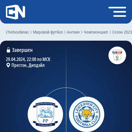
Регистрация
Войти
ChelseaNews
Главная
Мировой футбол
Англия
Чемпионшип
Сезон 2023
Новости
Завершен
Чат
29.04.2024, 22:00 по МСК
Престон, Дипдэйл
Трансферы
Слухи
История Челси
Статистика
Календарь игр
Состав команды
Поиск по сайту