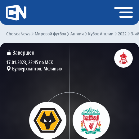
Регистрация
Войти
ChelseaNews
Главная
Мировой футбол
Англия
Кубок Англии
2022
3-и
Новости
Завершен
Чат
17.01.2023, 22:45 по МСК
Вулверхэмптон, Молинью
Трансферы
Слухи
История Челси
Статистика
Календарь игр
Состав команды
Поиск по сайту