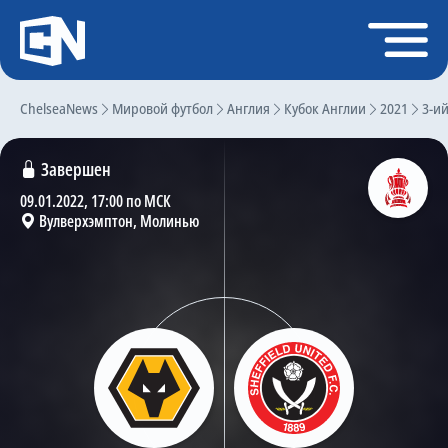
Регистрация
Войти
ChelseaNews
Главная
Мировой футбол
Англия
Кубок Англии
2021
3-и
Новости
Завершен
Чат
09.01.2022, 17:00 по МСК
Вулверхэмптон, Молинью
Трансферы
Слухи
История Челси
Статистика
Календарь игр
Состав команды
Поиск по сайту