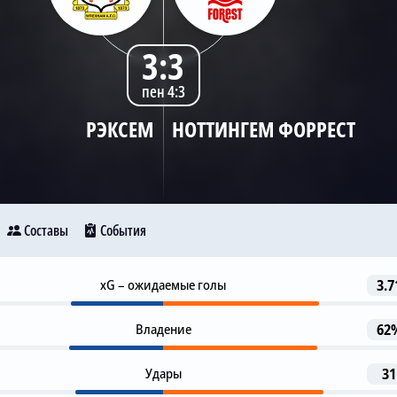
3:3
пен 4:3
РЭКСЕМ
НОТТИНГЕМ ФОРРЕСТ
Составы
События
Гол
xG – ожидаемые голы
3.7
37
Рэксем
Ноттингем Форрест
L. Cacace
G. Dobson
Владение
62
Гол
40
28
Удары
31
O. Rathbone