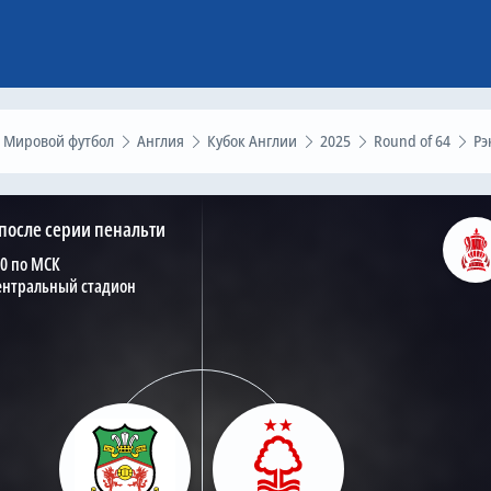
Мировой футбол
Англия
Кубок Англии
2025
Round of 64
Рэксем – Ноттингем Форрест, 9 ян
после серии пенальти
30 по МСК
ентральный стадион