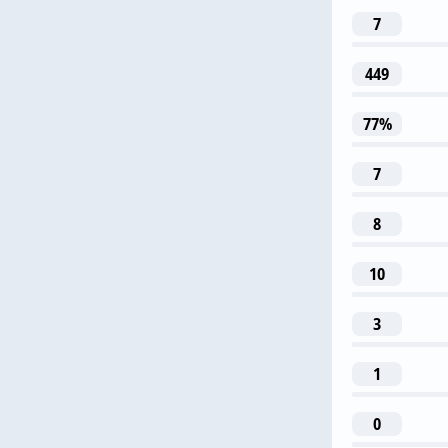
7
449
77%
13
7
L. Cacac
8
10
C. D
3
1
0