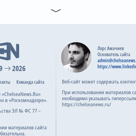
14
27
10
7
2-я замена
69
Н. Бродхед
Thomason
L. O'Brien
J. Windass
J. McClean
R. B
J. Windass
3-я замена
69
O. Rathbone
L. O'Brien
Лорс Амачиев
4-я замена
Основатель сайта
69
D. Ndoye
admin@chelseanews
К. Хадсон-Одои
9
2026
https://www.linkedi
Гол
74
Веб-сайт может содержать контен
такты
Команда сайта
D. Hyam
При использовании материалов с
G. Dobson
е «ChelseaNews.Ru»
необходимо указывать гиперссылк
но в «Роскомнадзоре».
https://chelseanews.ru/
Гол
76
ьства ЭЛ № ФС 77 –
К. Хадсон-Одои
Предупреждение
нии материалов сайта
87
обязательна.
Douglas Luiz