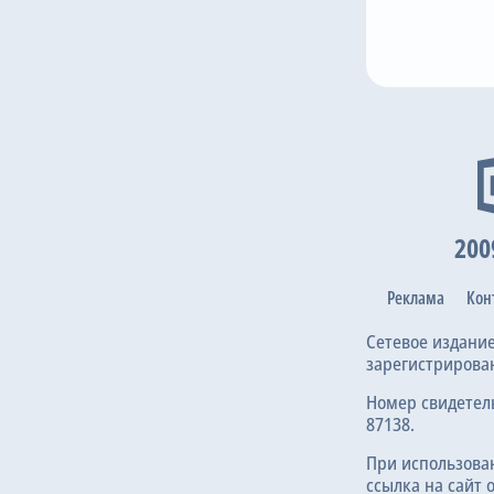
16
45
25
6
 Rodriguez
H. Ashfield
C. Burton
К. Коуди
G. 
200
Реклама
Кон
Сетевое издани
зарегистрирова
Номер свидетел
87138.
При использова
ссылка на сайт 