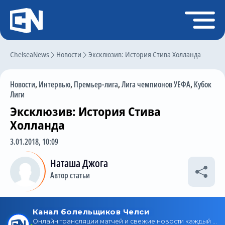
Регистрация
Войти
ChelseaNews
Главная
Новости
Эксклюзив: История Стива Холланда
Новости
Новости
,
Интервью
,
Премьер-лига
,
Лига чемпионов УЕФА
,
Кубок
Чат
Лиги
Эксклюзив: История Стива
Трансферы
Холланда
Слухи
3.01.2018, 10:09
История Челси
Наташа Джога
Статистика
Автор статьи
Календарь игр
Состав команды
Поиск по сайту