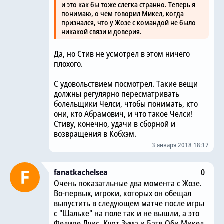
и это как бы тоже слегка странно. Теперь я
понимаю, о чем говорил Микел, когда
признался, что у Жозе с командой не было
никакой связи и доверия.
Да, но Стив не усмотрел в этом ничего
плохого.
С удовольствием посмотрел. Такие вещи
должны регулярно пересматривать
болельщики Челси, чтобы понимать, кто
они, кто Абрамович, и что такое Челси!
Стиву, конечно, удачи в сборной и
возвращения в Кобхэм.
3 января 2018 18:17
fanatkachelsea
0
Очень показатльные два момента с Жозе.
Во-первых, игроки, которых он обещал
выпустить в следующем матче после игры
с "Шальке" на поле так и не вышли, а это
Фелипе Луис, Курт Зума и Батя Оби Микел.