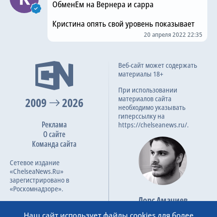
ОбменЕм на Вернера и сарра
Кристина опять свой уровень показывает
20 апреля 2022 22:35
Веб-сайт может содержать
материалы 18+
При использовании
материалов сайта
2009
2026
необходимо указывать
гиперссылку на
Реклама
https://chelseanews.ru/.
О сайте
Команда сайта
Сетевое издание
«ChelseaNews.Ru»
зарегистрировано в
«Роскомнадзоре».
Лорс Амачиев
Номер свидетельства ЭЛ №
Основатель сайта
ФС 77 – 87138.
Наш сайт использует файлы cookies для более