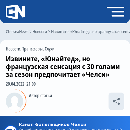
Регистрация
Войти
ChelseaNews
Главная
Новости
Извините, «Юнайтед», но французская сенса
Новости
Новости
,
Трансферы
,
Слухи
Чат
Извините, «Юнайтед», но
Трансферы
французская сенсация с 30 голами
за сезон предпочитает «Челси»
Слухи
20.04.2022, 21:00
История Челси
Автор статьи
Статистика
Календарь игр
Состав команды
Поиск по сайту