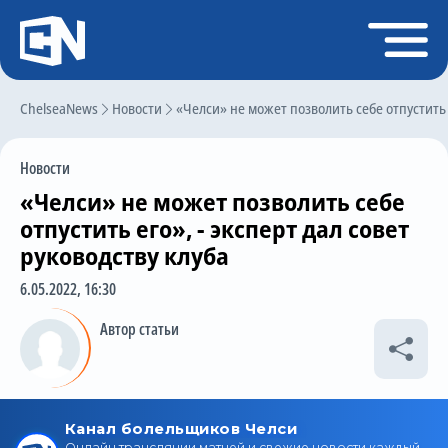
Регистрация
Войти
ChelseaNews
Главная
Новости
«Челси» не может позволить себе отпустить е
Новости
Новости
Чат
«Челси» не может позволить себе
Трансферы
отпустить его», - эксперт дал совет
руководству клуба
Слухи
6.05.2022, 16:30
История Челси
Автор статьи
Статистика
Календарь игр
Состав команды
Поиск по сайту