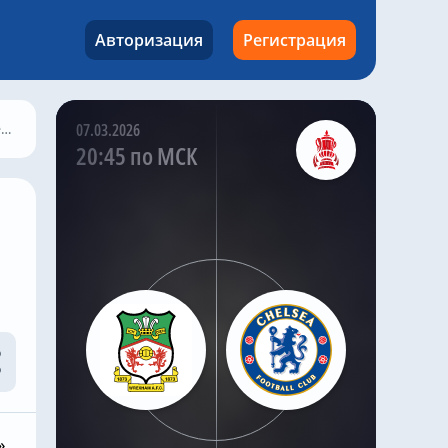
млн евро
✅ Лум Тшауна – 23,5
Авторизация
Регистрация
млн евро
✅ Карл Рашуорт – 25,7
млн евро
✅ Калеб Йиренки – 27
»
07.03.2026
млн евро
20:45 по МСК
Kazak
,
Вчера в 17:13
Челси» должен срочно
избавиться от 16
футболистов за
последние 25 дней
трансферного окна,
чтобы не попасть под
санкции ФИФА, – BBC
Лондонцам нужно
сократить раздутый
состав Хаби Алонсо с 41
игрока до
».