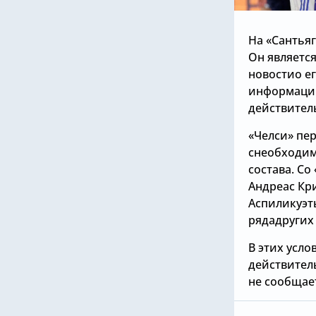
На «Сантьяг
Он является
новостио е
информации
действител
«Челси» пе
снеобходим
состава. С
Андреас Кр
Аспиликуэт
рядадругих
В этих усл
действител
не сообщает