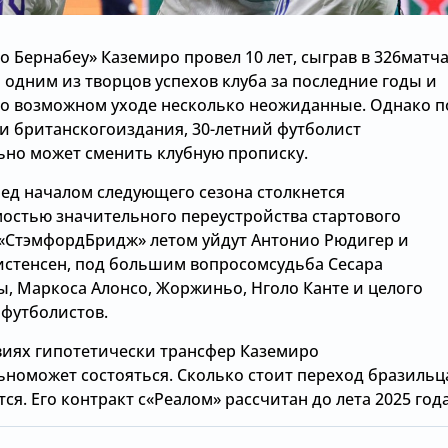
о Бернабеу» Каземиро провел 10 лет, сыграв в 326матча
 одним из творцов успехов клуба за последние годы и
го возможном уходе несколько неожиданные. Однако п
 британскогоиздания, 30-летний футболист
ьно может сменить клубную прописку.
ред началом следующего сезона столкнется
остью значительного переустройства стартового
о «СтэмфордБридж» летом уйдут Антонио Рюдигер и
истенсен, под большим вопросомсудьба Сесара
ы, Маркоса Алонсо, Жоржиньо, Нголо Канте и целого
 футболистов.
овиях гипотетически трансфер Каземиро
ьноможет состояться. Сколько стоит переход бразильц
ся. Его контракт с«Реалом» рассчитан до лета 2025 года