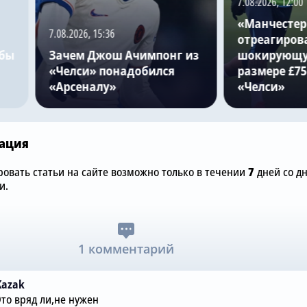
7.08.2026, 12:00
«Манчестер
7.08.2026, 15:36
отреагиров
обы
Зачем Джош Ачимпонг из
шокирующу
«Челси» понадобился
размере £75
«Арсеналу»
«Челси»
ация
овать статьи на сайте возможно только в течении
7
дней со д
и.
1 комментарий
Kazak
Это вряд ли,не нужен