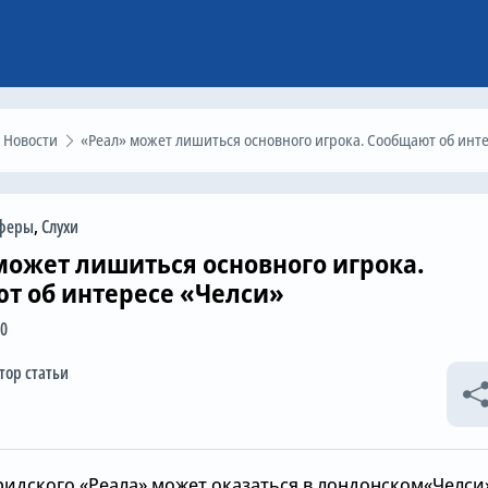
Новости
«Реал» может лишиться основного игрока. Сообщают об интересе «Челси
феры
,
Слухи
может лишиться основного игрока.
т об интересе «Челси»
30
тор статьи
ридского «Реала» может оказаться в лондонском«Челси