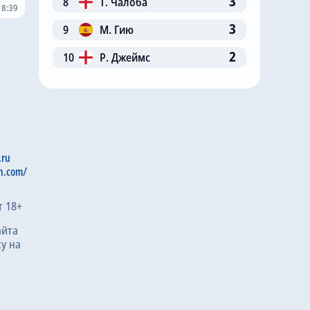
3
8
Т. Чалоба
18:39
3
9
М. Гию
2
10
Р. Джеймс
.ru
n.com/
т 18+
айта
у на