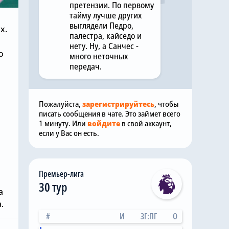
претензии. По первому
тайму лучше других
выглядели Педро,
х.
палестра, кайседо и
нету. Ну, а Санчес -
о
много неточных
передач.
Пожалуйста,
зарегистрируйтесь
, чтобы
писать сообщения в чате. Это займет всего
1 минуту. Или
войдите
в свой аккаунт,
если у Вас он есть.
Премьер-лига
30 тур
а
.
#
И
ЗГ:ПГ
О