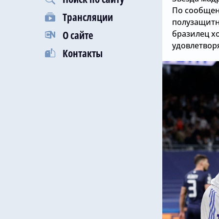
По сообщени
Трансляции
полузащитн
О сайте
бразилец х
удовлетвор
Контакты