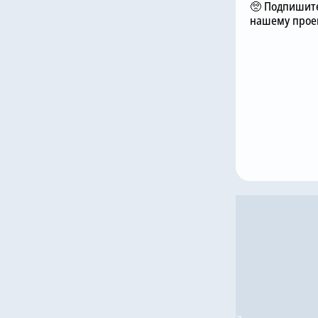
🥺 Подпишите
нашему проек