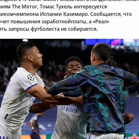
ям The Mirror, Томас Тухель интересуется
икомчемпиона Испании Каземиро. Сообщается, что
очет повышения заработнойплаты, а «Реал»
ять запросы футболиста не собирается.