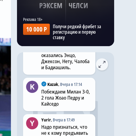
регламентных 25
РЭКСЕМ
ЧЕЛСИ
(включая 5 вратарей, 9
защитников и 8
нападающих), ведь
правила запрещают
Получи редкий фрибет за
10 000 Р
изолировать
регистрацию и первую
выставленных на
ставку
трансфер футболистов,
среди которых
оказались Энцо,
Джексон, Нету, Чалоба
и Бадиашиль.
Kazak
,
Вчера в 17:14
Побеждаем Милан 3-0,
2 гола Жоао Педру и
Кайседо
Yurir
,
Вчера в 17:49
Надо признаться, что
не к кому предъявить