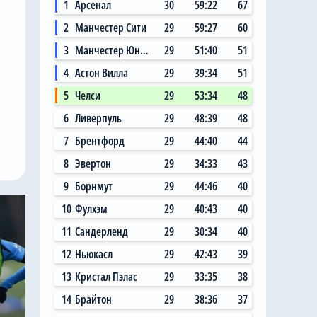
1
Арсенал
30
59:22
67
2
Манчестер Сити
29
59:27
60
3
Манчестер Юнайтед
29
51:40
51
4
Астон Вилла
29
39:34
51
5
Челси
29
53:34
48
6
Ливерпуль
29
48:39
48
7
Брентфорд
29
44:40
44
8
Эвертон
29
34:33
43
9
Борнмут
29
44:46
40
10
Фулхэм
29
40:43
40
11
Сандерленд
29
30:34
40
12
Ньюкасл
29
42:43
39
13
Кристал Пэлас
29
33:35
38
14
Брайтон
29
38:36
37