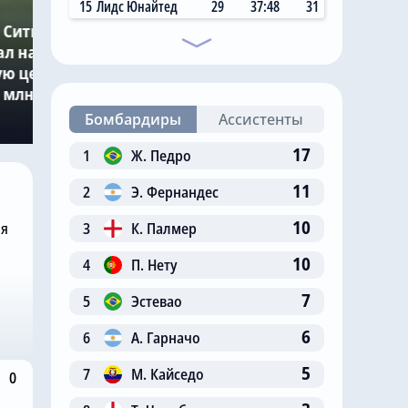
7.08.2026, 11:14
15
Лидс Юнайтед
29
37:48
31
 Сити»
Главный любитель
ал на
«привозов» в «Челси»
ю цену в
рад, что он теперь не
 млн за звезду
самый «старый дядя» в
клубе
Бомбардиры
Ассистенты
17
1
Ж. Педро
11
2
Э. Фернандес
10
3
К. Палмер
ня
10
4
П. Нету
7
5
Эстевао
6
6
А. Гарначо
5
7
М. Кайседо
0