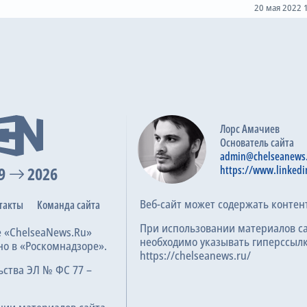
20 мая 2022 
Лорс Амачиев
Основатель сайта
admin@chelseanews
9
2026
https://www.linkedi
Веб-сайт может содержать контен
такты
Команда сайта
При использовании материалов с
е «ChelseaNews.Ru»
необходимо указывать гиперссылк
но в «Роскомнадзоре».
https://chelseanews.ru/
ьства ЭЛ № ФС 77 –