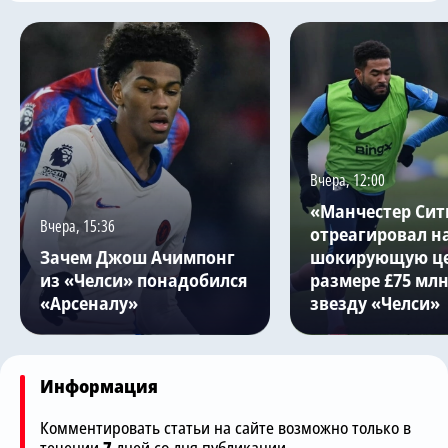
Вчера, 12:00
«Манчестер Сит
Вчера, 15:36
отреагировал н
Зачем Джош Ачимпонг
шокирующую це
из «Челси» понадобился
размере £75 млн
«Арсеналу»
звезду «Челси»
Информация
Комментировать статьи на сайте возможно только в
течении
7
дней со дня публикации.