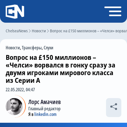
Регистрация
Войти
ChelseaNews
Главная
Новости
Вопрос на £150 миллионов – «Челси» ворвалс
Новости
Новости
,
Трансферы
,
Слухи
Чат
Вопрос на £150 миллионов –
Трансферы
«Челси» ворвался в гонку сразу за
двумя игроками мирового класса
Слухи
из Серии А
История Челси
22.05.2022, 04:47
Статистика
Лорс Амачиев
Календарь игр
Главный редактор
Я в
linkedin.com
Состав команды
Поиск по сайту