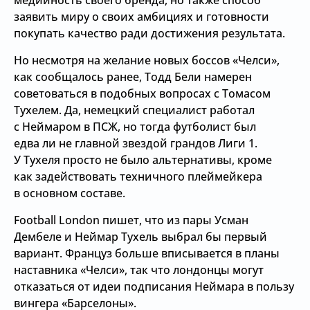
медийность своего бренда, но также способ
заявить миру о своих амбициях и готовности
покупать качество ради достижения результата.
Но несмотря на желание новых боссов «Челси»,
как сообщалось ранее, Тодд Бели намерен
советоваться в подобных вопросах с Томасом
Тухелем. Да, немецкий специалист работал
с Неймаром в ПСЖ, но тогда футболист был
едва ли не главной звездой грандов Лиги 1.
У Тухеля просто не было альтернативы, кроме
как задействовать техничного плеймейкера
в основном составе.
Football London пишет, что из пары Усман
Дембеле и Неймар Тухель выбрал бы первый
вариант. Француз больше вписывается в планы
наставника «Челси», так что лондонцы могут
отказаться от идеи подписания Неймара в пользу
вингера «Барселоны».