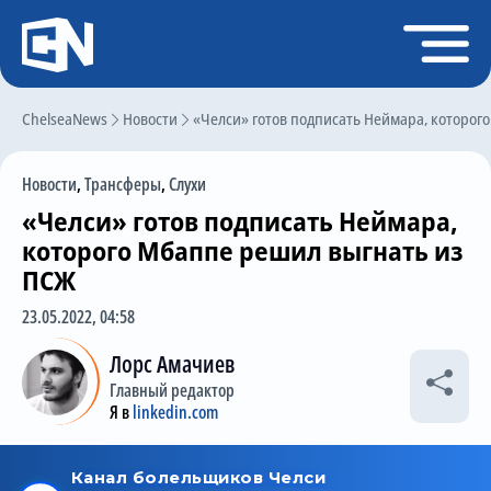
Регистрация
Войти
ChelseaNews
Главная
Новости
«Челси» готов подписать Неймара, которог
Новости
Новости
,
Трансферы
,
Слухи
Чат
«Челси» готов подписать Неймара,
Трансферы
которого Мбаппе решил выгнать из
ПСЖ
Слухи
23.05.2022, 04:58
История Челси
Лорс Амачиев
Статистика
Главный редактор
Календарь игр
Я в
linkedin.com
Состав команды
Поиск по сайту