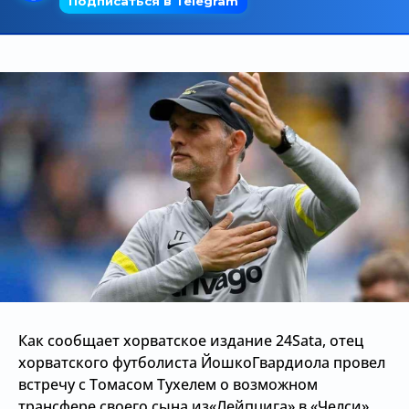
Трансляции
О сайте
Контакты
Как сообщает хорватское издание 24Sata, отец
хорватского футболиста ЙошкоГвардиола провел
встречу с Томасом Тухелем о возможном
трансфере своего сына из«Лейпцига» в «Челси».