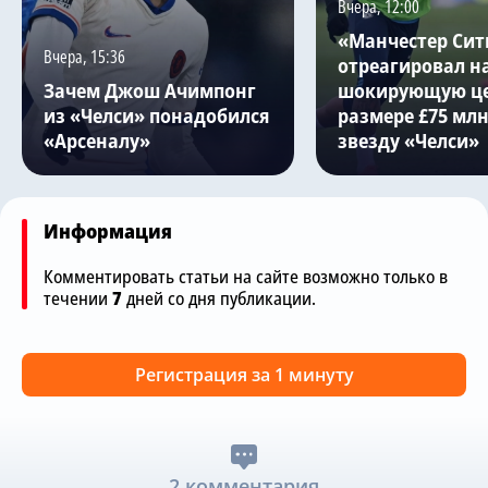
Вчера, 12:00
«Манчестер Сит
Вчера, 15:36
отреагировал н
Зачем Джош Ачимпонг
шокирующую це
из «Челси» понадобился
размере £75 млн
«Арсеналу»
звезду «Челси»
Информация
Комментировать статьи на сайте возможно только в
течении
7
дней со дня публикации.
Регистрация за 1 минуту
2 комментария