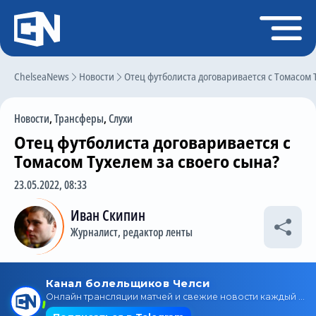
Регистрация
Войти
ChelseaNews
Главная
Новости
Отец футболиста договаривается с Томасом Т
Новости
Новости
,
Трансферы
,
Слухи
Чат
Отец футболиста договаривается с
Трансферы
Томасом Тухелем за своего сына?
Слухи
23.05.2022, 08:33
История Челси
Иван Скипин
Журналист, редактор ленты
Статистика
Календарь игр
Состав команды
Поиск по сайту