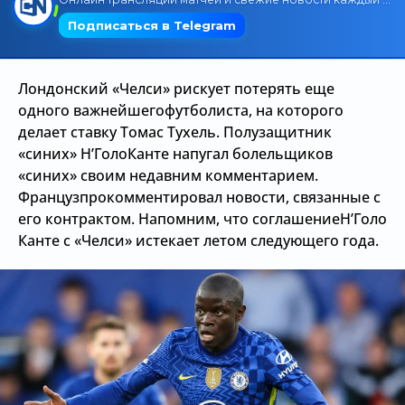
Трансляции
Лондонский «Челси» рискует потерять еще
О сайте
одного важнейшегофутболиста, на которого
делает ставку Томас Тухель. Полузащитник
Контакты
«синих» Н’ГолоКанте напугал болельщиков
«синих» своим недавним комментарием.
Французпрокомментировал новости, связанные с
его контрактом. Напомним, что соглашениеН’Голо
Канте с «Челси» истекает летом следующего года.