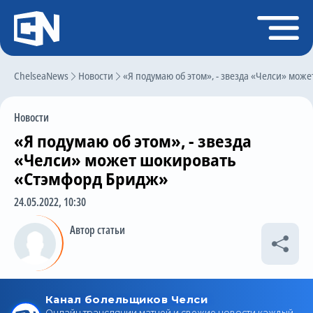
Регистрация
Войти
ChelseaNews
Главная
Новости
«Я подумаю об этом», - звезда «Челси» мо
Новости
Новости
Чат
«Я подумаю об этом», - звезда
Трансферы
«Челси» может шокировать
«Стэмфорд Бридж»
Слухи
24.05.2022, 10:30
История Челси
Автор статьи
Статистика
Календарь игр
Состав команды
Поиск по сайту