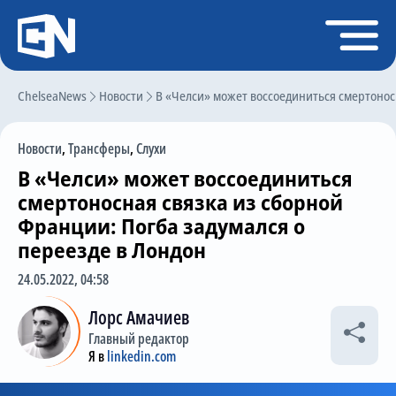
Регистрация
Войти
ChelseaNews
Главная
Новости
В «Челси» может воссоединиться смертоносн
Новости
Новости
,
Трансферы
,
Слухи
Чат
В «Челси» может воссоединиться
Трансферы
смертоносная связка из сборной
Франции: Погба задумался о
Слухи
переезде в Лондон
История Челси
24.05.2022, 04:58
Статистика
Лорс Амачиев
Календарь игр
Главный редактор
Я в
linkedin.com
Состав команды
Поиск по сайту