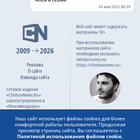
24 мая 2022 06:39
Веб-сайт может содержать
материалы 18+
При использовании
материалов сайта
2009
2026
необходимо указывать
гиперссылку на
Реклама
https://chelseanews.ru/.
О сайте
Команда сайта
Сетевое издание
«ChelseaNews.Ru»
зарегистрировано в
«Роскомнадзоре».
Лорс Амачиев
Номер свидетельства ЭЛ №
Наш сайт использует файлы cookies для более
Основатель сайта
ФС 77 – 87138.
комфортной работы пользователя. Продолжая
admin@chelseanews.ru
просмотр страниц сайта, Вы соглашаетесь с
https://www.linkedin.com/
Политикой использования файлов cookie.