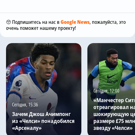
🥺 Подпишитесь на нас в
Google News
, пожалуйста, это
очень поможет нашему проекту!
Сегодня, 12:00
«Манчестер Сит
Сегодня, 15:36
отреагировал н
Зачем Джош Ачимпонг
шокирующую це
из «Челси» понадобился
размере £75 млн
«Арсеналу»
звезду «Челси»