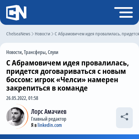
Регистрация
Войти
ChelseaNews
Главная
Новости
С Абрамовичем идея провалилась, придется
Новости
Новости
,
Трансферы
,
Слухи
Чат
С Абрамовичем идея провалилась,
Трансферы
придется договариваться с новым
боссом: игрок «Челси» намерен
Слухи
закрепиться в команде
История Челси
26.05.2022, 01:58
Статистика
Лорс Амачиев
Календарь игр
Главный редактор
Я в
linkedin.com
Состав команды
Поиск по сайту