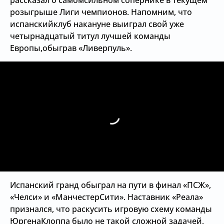
рассказал о самомсильном сопернике в текущем
розыгрыше Лиги чемпионов. Напомним, что
испанскийклуб накануне выиграл свой уже
четырнадцатый титул лучшей команды
Европы,обыграв «Ливерпуль».
Испанский гранд обыграл на пути в финал «ПСЖ»,
«Челси» и «МанчестерСити». Наставник «Реала»
признался, что раскусить игровую схему команды
ЮргенаКлоппа было не такой сложной задачей,