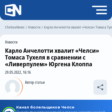
Регистрация
Войти
ChelseaNews
Главная
Новости
Карло Анчелотти хвалит «Челси» Томаса Ту
Новости
Новости
Чат
Карло Анчелотти хвалит «Челси»
Трансферы
Томаса Тухеля в сравнении с
«Ливерпулем» Юргена Клоппа
Слухи
29.05.2022, 16:16
История Челси
Автор статьи
Статистика
Календарь игр
Состав команды
Поиск по сайту