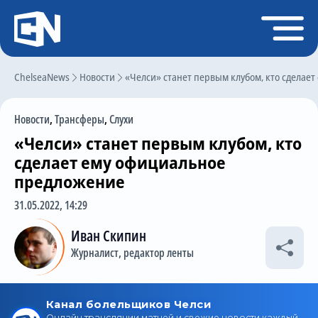
Регистрация
Войти
ChelseaNews
Главная
Новости
«Челси» станет первым клубом, кто сделае
Новости
Новости
,
Трансферы
,
Слухи
Чат
«Челси» станет первым клубом, кто
Трансферы
сделает ему официальное
предложение
Слухи
31.05.2022, 14:29
История Челси
Иван Скипин
Статистика
Журналист, редактор ленты
Календарь игр
Состав команды
Поиск по сайту