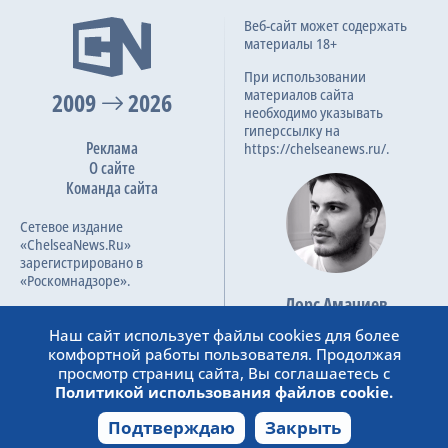
Веб-сайт может содержать
материалы 18+
При использовании
материалов сайта
2009
2026
необходимо указывать
гиперссылку на
Реклама
https://chelseanews.ru/.
О сайте
Команда сайта
Сетевое издание
«ChelseaNews.Ru»
зарегистрировано в
«Роскомнадзоре».
Лорс Амачиев
Номер свидетельства ЭЛ №
Основатель сайта
ФС 77 – 87138.
Наш сайт использует файлы cookies для более
admin@chelseanews.ru
комфортной работы пользователя. Продолжая
https://www.linkedin.com/
просмотр страниц сайта, Вы соглашаетесь с
Политикой использования файлов cookie.
Подтверждаю
Закрыть