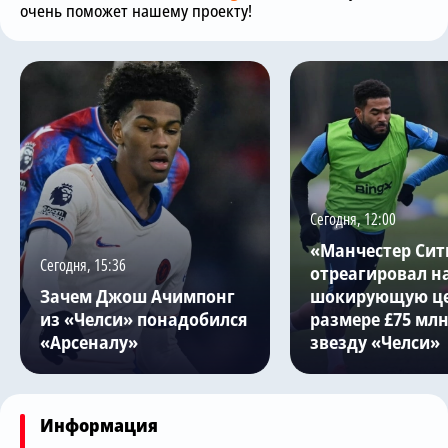
очень поможет нашему проекту!
Сегодня, 12:00
«Манчестер Сит
Сегодня, 15:36
отреагировал н
Зачем Джош Ачимпонг
шокирующую це
из «Челси» понадобился
размере £75 млн
«Арсеналу»
звезду «Челси»
Информация