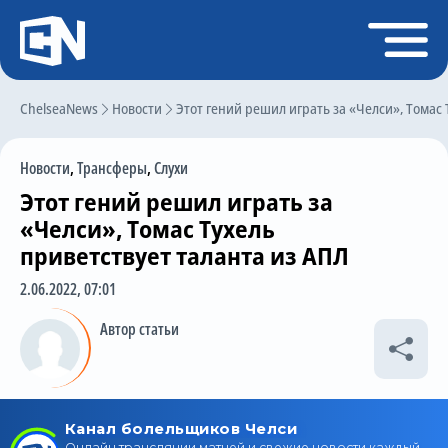
Регистрация
Войти
ChelseaNews
Главная
Новости
Этот гений решил играть за «Челси», Томас 
Новости
Новости
,
Трансферы
,
Слухи
Чат
Этот гений решил играть за
Трансферы
«Челси», Томас Тухель
приветствует таланта из АПЛ
Слухи
2.06.2022, 07:01
История Челси
Автор статьи
Статистика
Календарь игр
Состав команды
Поиск по сайту