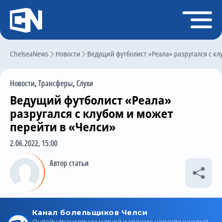
Регистрация
Войти
ChelseaNews
Главная
Новости
Ведущий футболист «Реала» разругался с кл
Новости
Новости
,
Трансферы
,
Слухи
Чат
Ведущий футболист «Реала»
Трансферы
разругался с клубом и может
перейти в «Челси»
Слухи
2.06.2022, 15:00
История Челси
Автор статьи
Статистика
Календарь игр
Состав команды
Поиск по сайту