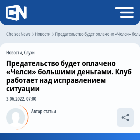
Регистрация
Войти
ChelseaNews
Главная
Новости
Предательство будет оплачено «Челси» бол
Новости
Новости
,
Слухи
Чат
Предательство будет оплачено
Трансферы
«Челси» большими деньгами. Клуб
работает над исправлением
Слухи
ситуации
История Челси
3.06.2022, 07:00
Статистика
Автор статьи
Календарь игр
Состав команды
Поиск по сайту