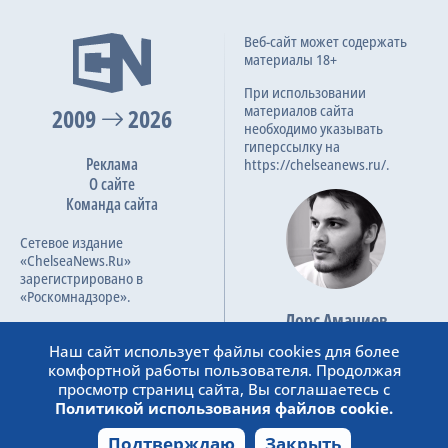
Веб-сайт может содержать
материалы 18+
При использовании
материалов сайта
2009
2026
необходимо указывать
гиперссылку на
Реклама
https://chelseanews.ru/.
О сайте
Команда сайта
Сетевое издание
«ChelseaNews.Ru»
зарегистрировано в
«Роскомнадзоре».
Лорс Амачиев
Номер свидетельства ЭЛ №
Основатель сайта
ФС 77 – 87138.
Наш сайт использует файлы cookies для более
admin@chelseanews.ru
комфортной работы пользователя. Продолжая
https://www.linkedin.com/
просмотр страниц сайта, Вы соглашаетесь с
Политикой использования файлов cookie.
Подтверждаю
Закрыть