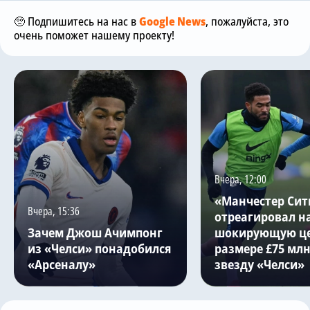
🥺 Подпишитесь на нас в
Google News
, пожалуйста, это
очень поможет нашему проекту!
Вчера, 12:00
«Манчестер Сит
Вчера, 15:36
отреагировал н
Зачем Джош Ачимпонг
шокирующую це
из «Челси» понадобился
размере £75 млн
«Арсеналу»
звезду «Челси»