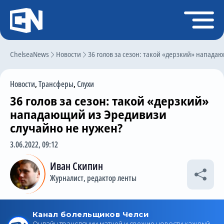
Регистрация
Войти
ChelseaNews
Главная
Новости
36 голов за сезон: такой «дерзкий» напада
Новости
Новости
,
Трансферы
,
Слухи
Чат
36 голов за сезон: такой «дерзкий»
Трансферы
нападающий из Эредивизи
случайно не нужен?
Слухи
3.06.2022, 09:12
История Челси
Иван Скипин
Статистика
Журналист, редактор ленты
Календарь игр
Состав команды
Поиск по сайту