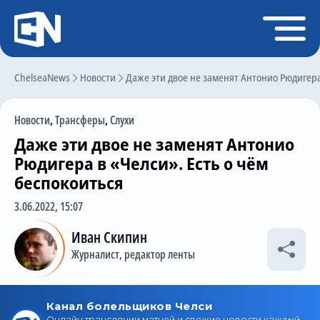
Регистрация
Войти
ChelseaNews
Главная
Новости
Даже эти двое не заменят Антонио Рюдигера
Новости
Новости
,
Трансферы
,
Слухи
Чат
Даже эти двое не заменят Антонио
Трансферы
Рюдигера в «Челси». Есть о чём
беспокоиться
Слухи
3.06.2022, 15:07
История Челси
Иван Скипин
Статистика
Журналист, редактор ленты
Календарь игр
Состав команды
Поиск по сайту