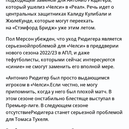
подходящей заменой для Антонио Рюдигера,
который ушелиз «Челси» в «Реал». Речь идет о
центральных защитниках Калиду Кулибали и
ЖюлеКунде, которые могут переехать
на
«Стэмфорд Бридж» уже этим летом.
Пол Мерсон убежден, что уход Рюдигера является
серьезнойпроблемой для «Челси» в преддверии
нового сезона 2022/23 в АПЛ, и даже
тефутболисты, которыми сейчас интересуются
«синие» не смогут заменить его вполной мере.
«Антонио Рюдигер был просто выдающимся
игроком в «Челси».Если честно, не могу
припомнить, когда у него был плохой матч. В
этом сезоне онстабильно блестяще выступал в
Премьер-лиге. В следующем сезоне
отсутствиеРюдигера станет серьезной проблемой
для Томаса Тухеля.