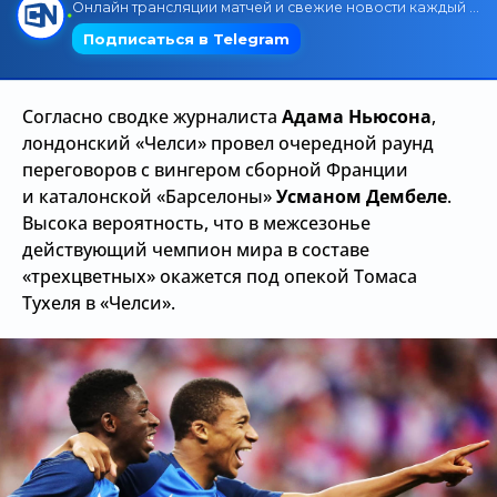
Трансляции
Согласно сводке журналиста
Адама Ньюсона
,
О сайте
лондонский «Челси» провел очередной раунд
Контакты
переговоров с вингером сборной Франции
и каталонской «Барселоны»
Усманом Дембеле
.
Высока вероятность, что в межсезонье
действующий чемпион мира в составе
«трехцветных» окажется под опекой Томаса
Тухеля в «Челси».