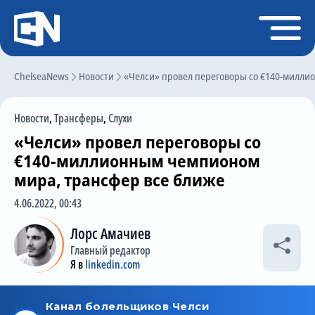
Регистрация
Войти
ChelseaNews
Главная
Новости
«Челси» провел переговоры со €140-милли
Новости
Новости
,
Трансферы
,
Слухи
Чат
«Челси» провел переговоры со
Трансферы
€140-миллионным чемпионом
мира, трансфер все ближе
Слухи
4.06.2022, 00:43
История Челси
Лорс Амачиев
Статистика
Главный редактор
Календарь игр
Я в
linkedin.com
Состав команды
Поиск по сайту