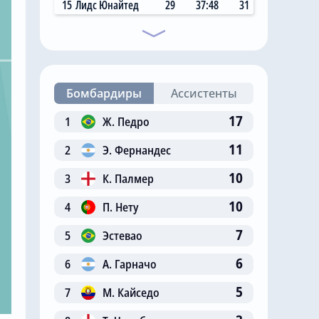
15
Лидс Юнайтед
29
37:48
31
Бомбардиры
Ассистенты
17
1
Ж. Педро
11
2
Э. Фернандес
10
3
К. Палмер
10
4
П. Нету
7
5
Эстевао
6
6
А. Гарначо
5
7
М. Кайседо
Сегодня, 05:26