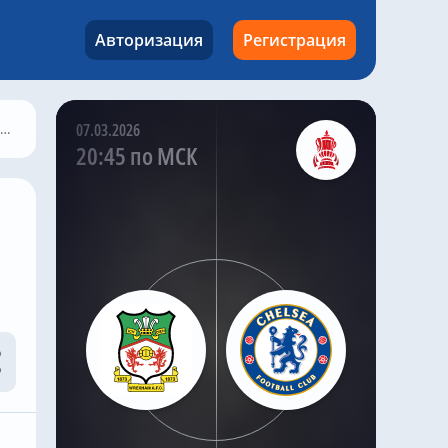
Gusto. Ранее летом
сообщалось, что
Авторизация
Регистрация
«Манчестер Сити»
также заинтересован в
Gusto .
07.03.2026
Саймон Филлипс в
20:45 по МСК
своей программе Si
Phillips Talks Chelsea
заявил , что ПСЖ хочет
подписать этого
правого защитника до
закрытия
трансферного окна.
И, по словам
журналиста, как и Энцо
Фернандес, Густо
намерен покинуть
«Челси» .