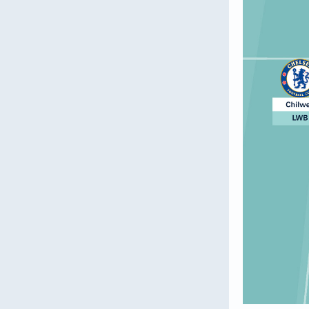
Вчера, 05:42
Хаби Алонсо хотел бы