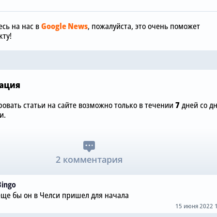
Новичок «Челси» радуется
Английски
прекрасному началу
«Челси» ср
сь на нас в
Google News
, пожалуйста, это очень поможет
карьеры в лондонском
подыскивае
ту!
клубе
клуб
ация
овать статьи на сайте возможно только в течении
7
дней со д
и.
2 комментария
Bingo
еще бы он в Челси пришел для начала
15 июня 2022 