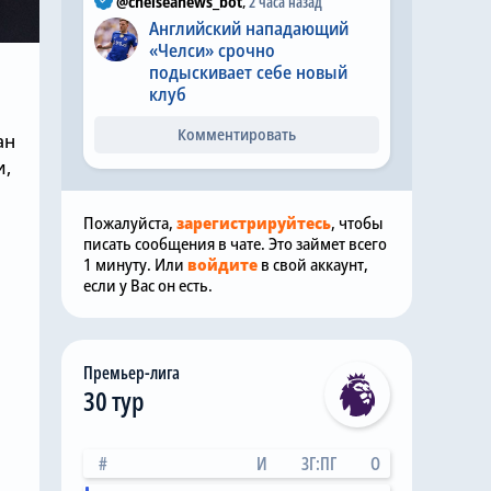
@chelseanews_bot
,
2 часа назад
Английский нападающий
«Челси» срочно
подыскивает себе новый
клуб
Комментировать
ан
и,
Пожалуйста,
зарегистрируйтесь
, чтобы
писать сообщения в чате. Это займет всего
1 минуту. Или
войдите
в свой аккаунт,
если у Вас он есть.
Премьер-лига
30 тур
#
И
ЗГ:ПГ
О