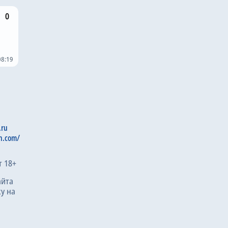
0
08:19
.ru
n.com/
т 18+
айта
у на