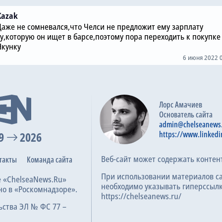
Kazak
Даже не сомневался,что Челси не предложит ему зарплату
ту,которую он ищет в барсе,поэтому пора переходить к покупке
Нкунку
6 июня 2022 
Лорс Амачиев
Основатель сайта
admin@chelseanews
9
2026
https://www.linkedi
Веб-сайт может содержать контен
такты
Команда сайта
При использовании материалов с
е «ChelseaNews.Ru»
необходимо указывать гиперссылк
но в «Роскомнадзоре».
https://chelseanews.ru/
ьства ЭЛ № ФС 77 –