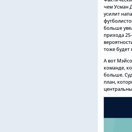
чем Усман 
усилит нап
футболисто
больше увел
прихода 25
вероятност
тоже будет 
А вот Мэйсо
команде, к
больше. Суд
план, кото
центральны