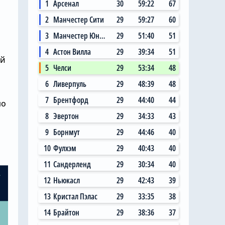
1
Арсенал
30
59:22
67
2
Манчестер Сити
29
59:27
60
3
Манчестер Юнайтед
29
51:40
51
4
Астон Вилла
29
39:34
51
ей
5
Челси
29
53:34
48
6
Ливерпуль
29
48:39
48
7
Брентфорд
29
44:40
44
по
8
Эвертон
29
34:33
43
9
Борнмут
29
44:46
40
10
Фулхэм
29
40:43
40
11
Сандерленд
29
30:34
40
12
Ньюкасл
29
42:43
39
13
Кристал Пэлас
29
33:35
38
14
Брайтон
29
38:36
37