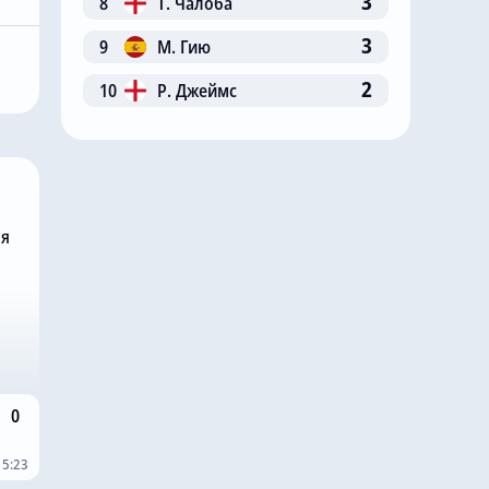
3
8
Т. Чалоба
й нападающий
«Челси» успешно
3
9
М. Гию
очно
завершает восьмой
т себе новый
трансфер в летнее
2
10
Р. Джеймс
трансферное окно
ня
0
15:23