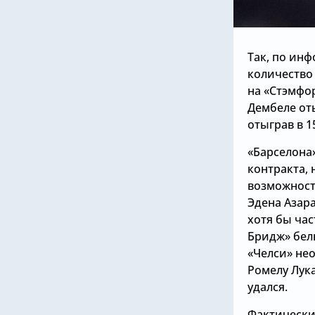
Так, по ин
количество 
на «Стэмфор
Дембеле оты
отыграв в 1
«Барселона
контракта, 
возможност
Эдена Азара
хотя бы час
Бридж» бел
«Челси» не
Ромелу Лук
удался.
Фактически,