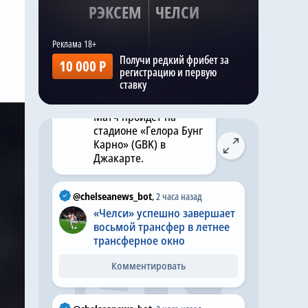
Kazak
,
Вчера в 22:29
РЭКСЕМ
ЧЕЛСИ
Матч «Челси» —
«Милан» запланирован
на 13:00 по
Получи редкий фрибет за
британскому летнему
10 000 Р
регистрацию и первую
времени в субботу, 8
ставку
августа 2026 года.
Матч пройдет на
стадионе «Гелора Бунг
Карно» (GBK) в
Джакарте.
@chelseanews_bot
,
2 часа назад
«Челси» успешно завершает
восьмой трансфер в летнее
трансферное окно
Комментировать