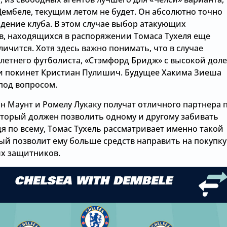
Дембеле, текущим летом не будет. Он абсолютно точно
адение клуба. В этом случае выбор атакующих
в, находящихся в распоряжении Томаса Тухеля еще
ичится. Хотя здесь важно понимать, что в случае
-летнего футболиста, «Стэмфорд Бридж» с высокой дол
и покинет Кристиан Пулишич. Будущее Хакима Зиеша
под вопросом.
н Маунт и Ромелу Лукаку получат отличного партнера 
оторый должен позволить одному и другому забивать
я по всему, Томас Тухель рассматривает именно такой
рый позволит ему больше средств направить на покупку
х защитников.