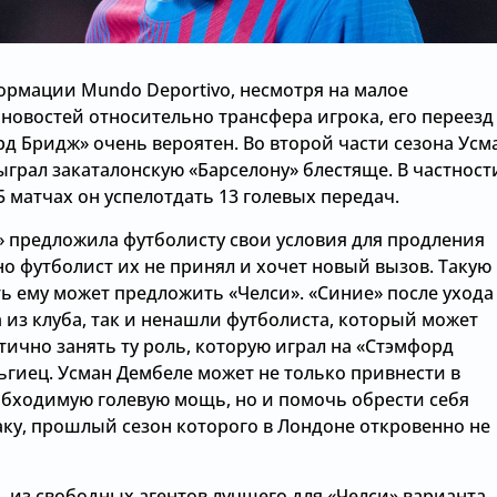
формации Mundo Deportivo, несмотря на малое
новостей относительно трансфера игрока, его переезд
д Бридж» очень вероятен. Во второй части сезона Усм
грал закаталонскую «Барселону» блестяще. В частност
5 матчах он успелотдать 13 голевых передач.
» предложила футболисту свои условия для продления
но футболист их не принял и хочет новый вызов. Такую
ь ему может предложить «Челси». «Синие» после ухода
 из клуба, так и ненашли футболиста, который может
тично занять ту роль, которую играл на «Стэмфорд
ьгиец. Усман Дембеле может не только привнести в
обходимую голевую мощь, но и помочь обрести себя
аку, прошлый сезон которого в Лондоне откровенно не
 из свободных агентов лучшего для «Челси» варианта,