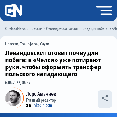
Регистрация
Войти
ChelseaNews
Главная
Новости
Левандовски готовит почву для побега: в 
Новости
Новости
,
Трансферы
,
Слухи
Чат
Левандовски готовит почву для
Трансферы
побега: в «Челси» уже потирают
руки, чтобы оформить трансфер
Слухи
польского нападающего
История Челси
6.06.2022, 06:57
Статистика
Лорс Амачиев
Календарь игр
Главный редактор
Я в
linkedin.com
Состав команды
Поиск по сайту