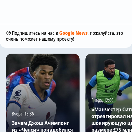
🥺 Подпишитесь на нас в
Google News
, пожалуйста, это
очень поможет нашему проекту!
Вчера, 12:00
«Манчестер Сит
Вчера, 15:36
отреагировал н
Зачем Джош Ачимпонг
шокирующую це
из «Челси» понадобился
размере £75 млн