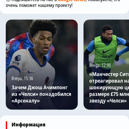
очень поможет нашему проекту!
Вчера, 12:00
«Манчестер Сит
Вчера, 15:36
отреагировал н
Зачем Джош Ачимпонг
шокирующую це
из «Челси» понадобился
размере £75 млн
«Арсеналу»
звезду «Челси»
Информация