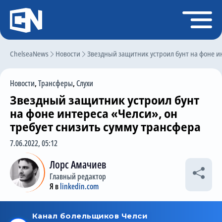
Регистрация
Войти
ChelseaNews
Главная
Новости
Звездный защитник устроил бунт на фоне ин
Новости
Новости
,
Трансферы
,
Слухи
Чат
Звездный защитник устроил бунт
Трансферы
на фоне интереса «Челси», он
требует снизить сумму трансфера
Слухи
7.06.2022, 05:12
История Челси
Лорс Амачиев
Статистика
Главный редактор
Календарь игр
Я в
linkedin.com
Состав команды
Поиск по сайту