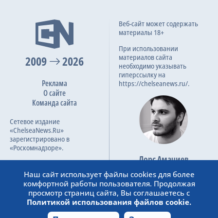
Веб-сайт может содержать
материалы 18+
При использовании
материалов сайта
2009
2026
необходимо указывать
гиперссылку на
Реклама
https://chelseanews.ru/.
О сайте
Команда сайта
Сетевое издание
«ChelseaNews.Ru»
зарегистрировано в
«Роскомнадзоре».
Лорс Амачиев
Номер свидетельства ЭЛ №
Основатель сайта
ФС 77 – 87138.
Наш сайт использует файлы cookies для более
admin@chelseanews.ru
комфортной работы пользователя. Продолжая
https://www.linkedin.com/
просмотр страниц сайта, Вы соглашаетесь с
Политикой использования файлов cookie.