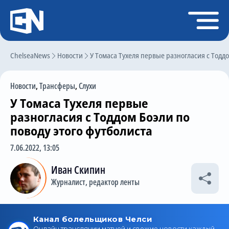
Регистрация
Войти
ChelseaNews
Главная
Новости
У Томаса Тухеля первые разногласия с Тоддо
Новости
Новости
,
Трансферы
,
Слухи
Чат
У Томаса Тухеля первые
Трансферы
разногласия с Тоддом Боэли по
поводу этого футболиста
Слухи
7.06.2022, 13:05
История Челси
Иван Скипин
Статистика
Журналист, редактор ленты
Календарь игр
Состав команды
Поиск по сайту