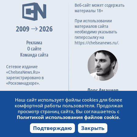
Веб-сайт может содержать
материалы 18+
При использовании
материалов сайта
2009
2026
необходимо указывать
гиперссылку на
Реклама
https://chelseanews.ru/.
О сайте
Команда сайта
Сетевое издание
«ChelseaNews.Ru»
зарегистрировано в
«Роскомнадзоре».
Лорс Амачиев
Номер свидетельства ЭЛ №
Основатель сайта
ФС 77 – 87138.
Наш сайт использует файлы cookies для более
admin@chelseanews.ru
комфортной работы пользователя. Продолжая
https://www.linkedin.com/
просмотр страниц сайта, Вы соглашаетесь с
Политикой использования файлов cookie.
Подтверждаю
Закрыть