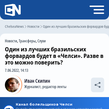
Регистрация
Войти
ChelseaNews
Главная
Новости
Один из лучших бразильских форвардов буде
Новости
Новости
,
Трансферы
,
Слухи
Чат
Один из лучших бразильских
Трансферы
форвардов будет в «Челси». Разве в
это можно поверить?
Слухи
7.06.2022, 14:13
История Челси
Иван Скипин
Статистика
Журналист, редактор ленты
Календарь игр
Состав команды
Поиск по сайту