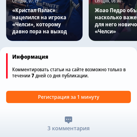
Сегодня, 07:19
Сегодня, 06:00
«Кристал Пэлас»
Жоао Педро объ
нацелился на игрока
насколько важе
«Челси», которому
для него нович
давно пора на выход
«Челси»
Информация
Комментировать статьи на сайте возможно только в
течении
7
дней со дня публикации.
Регистрация за 1 минуту
3 комментария